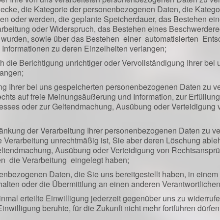
wecke, die Kategorie der personenbezogenen Daten, die Kateg
en oder werden, die geplante Speicherdauer, das Bestehen ein
rbeitung oder Widerspruch, das Bestehen eines Beschwerderech
n wurden, sowie über das Bestehen einer automatisierten Ents
n Informationen zu deren Einzelheiten verlangen;
die Berichtigung unrichtiger oder Vervollständigung Ihrer bei
langen;
 Ihrer bei uns gespeicherten personenbezogenen Daten zu ver
ts auf freie Meinungsäußerung und Information, zur Erfüllung e
eresses oder zur Geltendmachung, Ausübung oder Verteidigung 
nkung der Verarbeitung Ihrer personenbezogenen Daten zu verl
ie Verarbeitung unrechtmäßig ist, Sie aber deren Löschung able
Geltendmachung, Ausübung oder Verteidigung von Rechtsanspr
 die Verarbeitung eingelegt haben;
bezogenen Daten, die Sie uns bereitgestellt haben, in einem s
lten oder die Übermittlung an einen anderen Verantwortlichen
mal erteilte Einwilligung jederzeit gegenüber uns zu widerrufen
inwilligung beruhte, für die Zukunft nicht mehr fortführen dürfen