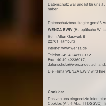
Datenschutz war und ist für uns ä
haben.
Datenschutzbeauftragter gemäß A
WENZA EWIV
(Europäische Wirtsc
Beim Alten Gaswerk 5
22761 Hamburg
Internet
www.wenza.de
Telefon +49 40-42236112
Fax +49 40-42236017,
datenschutz@wenza-deutschland
Die Firma WENZA EWIV wird Ihre F
Cookies:
Das von uns eingesetzte Internetp
Cookies (Art. 6 Abs. 1 f DSGVO). 