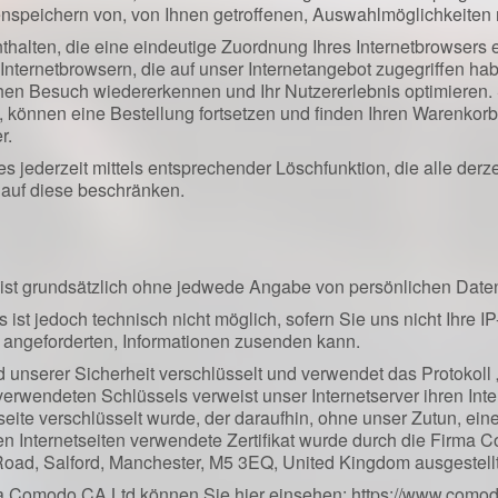
enspeichern von, von Ihnen getroffenen, Auswahlmöglichkeiten 
alten, die eine eindeutige Zuordnung Ihres Internetbrowsers er
Internetbrowsern, die auf unser Internetangebot zugegriffen h
hen Besuch wiedererkennen und Ihr Nutzererlebnis optimieren. 
, können eine Bestellung fortsetzen und finden Ihren Warenkorb
er.
 jederzeit mittels entsprechender Löschfunktion, die alle derz
 auf diese beschränken.
 ist grundsätzlich ohne jedwede Angabe von persönlichen Date
s ist jedoch technisch nicht möglich, sofern Sie uns nicht Ihre I
n angeforderten, Informationen zusenden kann.
 und unserer Sicherheit verschlüsselt und verwendet das Protokoll
ür verwendeten Schlüssels verweist unser Internetserver ihren In
tseite verschlüsselt wurde, der daraufhin, ohne unser Zutun, ei
n Internetseiten verwendete Zertifikat wurde durch die Firma C
Road, Salford, Manchester, M5 3EQ, United Kingdom ausgestellt
rma Comodo CA Ltd können Sie hier einsehen:
https://www.comod