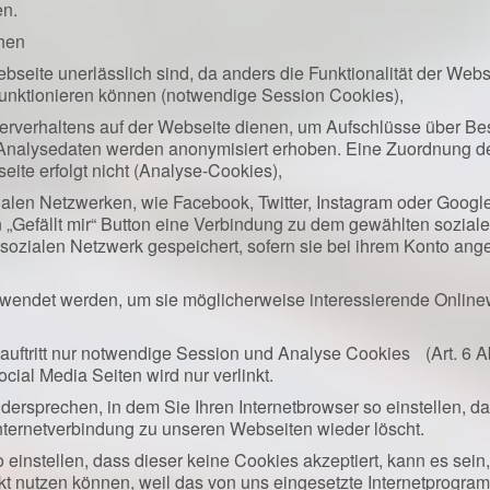
en.
chen
ebseite unerlässlich sind, da anders die Funktionalität der Web
 funktionieren können (notwendige Session Cookies),
zerverhaltens auf der Webseite dienen, um Aufschlüsse über 
Analysedaten werden anonymisiert erhoben. Eine Zuordnung d
ite erfolgt nicht (Analyse-Cookies),
alen Netzwerken, wie Facebook, Twitter, Instagram oder Google+
n „Gefällt mir“ Button eine Verbindung zu dem gewählten sozial
 sozialen Netzwerk gespeichert, sofern sie bei ihrem Konto an
erwendet werden, um sie möglicherweise interessierende Onlin
auftritt nur notwendige Session und Analyse Cookies (Art. 6 A
cial Media Seiten wird nur verlinkt.
ersprechen, in dem Sie Ihren Internetbrowser so einstellen, da
nternetverbindung zu unseren Webseiten wieder löscht.
 einstellen, dass dieser keine Cookies akzeptiert, kann es sein
t nutzen können, weil das von uns eingesetzte Internetprogramm