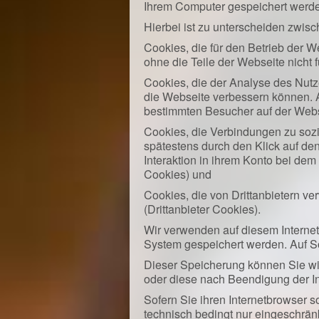
Ihrem Computer gespeichert werd
Hierbei ist zu unterscheiden zwis
Cookies, die für den Betrieb der W
ohne die Teile der Webseite nicht
Cookies, die der Analyse des Nut
die Webseite verbessern können. 
bestimmten Besucher auf der Webse
Cookies, die Verbindungen zu sozi
spätestens durch den Klick auf de
Interaktion in ihrem Konto bei dem
Cookies) und
Cookies, die von Drittanbietern v
(Drittanbieter Cookies).
Wir verwenden auf diesem Internet
System gespeichert werden. Auf So
Dieser Speicherung können Sie wid
oder diese nach Beendigung der I
Sofern Sie ihren Internetbrowser so
technisch bedingt nur eingeschränk