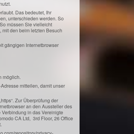
nutzt.
laubt. Das bedeutet, Ihr
aben, unterschieden werden. So
So müssen Sie vielleicht
, mit den beim letzten Besuch
eit gängigen Internetbrowser
n möglich.
P-Adresse mitteilen, damit unser
 „https“. Zur Überprüfung der
ternetbrowser an den Aussteller des
ne Verbindung in das Vereinigte
omodo CA Ltd, 3rd Floor, 26 Office
.
o.com/repository/privacy-